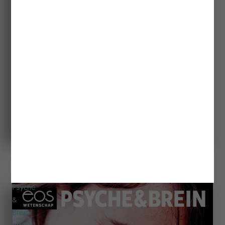
Eos Wetenschap Special 2020 - Technologie &
Gezondheid
€13,50
€7,95
Psyche
&
Brein
editie