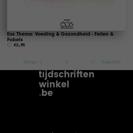
Eos Thema: Voeding & Gezondheid - Feiten &
Fabels
€2,95
Vorige
1
2
3
…
17
Volgende