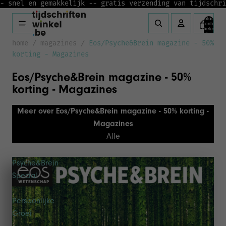
- snel en gemakkelijk -
- gratis verzending van tijdschri
Totaal
aantal
artikelen in
winkelwagen:
0
home
/
magazines
/
Eos/Psyche&Brein magazine - 50%
korting - Magazines
Eos/Psyche&Brein magazine - 50%
korting - Magazines
Meer over Eos/Psyche&Brein magazine - 50% korting -
Magazines
Alle
Psyche&Brein
Special
-
Persoonlijke
Groei