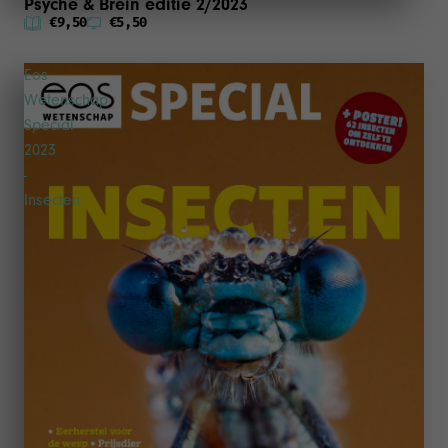
Psyche & Brein editie 2/2023
€9,50
€5,50
Eos
Wetenschap
Special
2023
-
Insecten