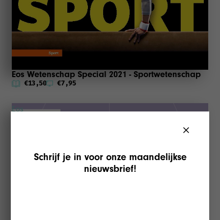
Eos Wetenschap Special 2021 - Sportwetenschap
€13,50
€7,95
Eos
Wetenschap
Special
2020
Schrijf je in voor onze maandelijkse
-
nieuwsbrief!
Technologie
&
Gezondheid