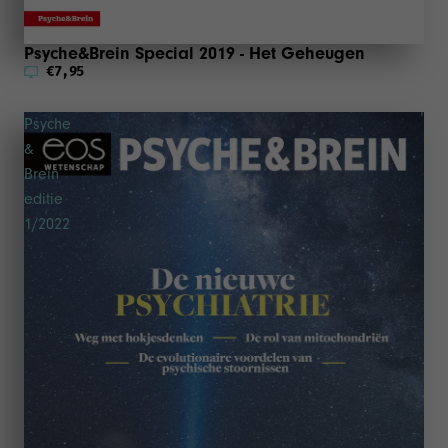
Psyche&Brein Special 2019 - Het Geheugen
€7,95
Psyche
&
Brein
editie
1/2022