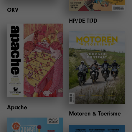
OKV
HP/DE TIJD
Apache
Motoren & Toerisme
Apache
Motoren & Toerisme
Eos Kindereditie
SamPol