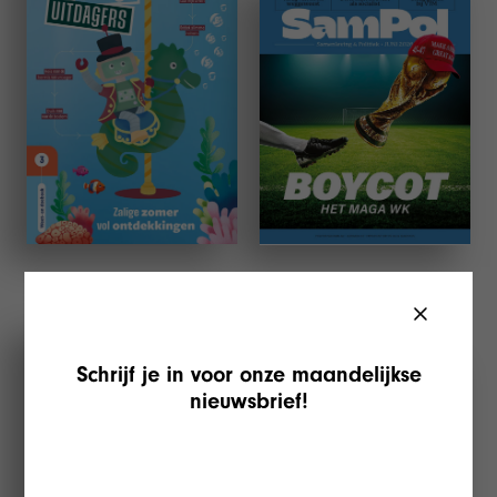
Eos Kindereditie
SamPol
Eos Specials
DAMN°
Schrijf je in voor onze maandelijkse
nieuwsbrief!