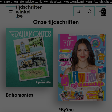
- snel en gemakkelijk -
- gratis verzending van tijdschri
Totaal
aantal
artikelen in
winkelwagen:
0
Onze tijdschriften
Bahamontes
#ByYou
Bahamontes
#ByYou