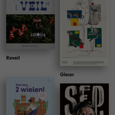
Reveil
Glean
Kies voor 2 wielen! Het
magazine voor de
Boeken
Pendelaar