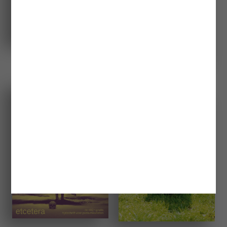
Eos Specials
DAMN°
Etcetera
Eos Thema