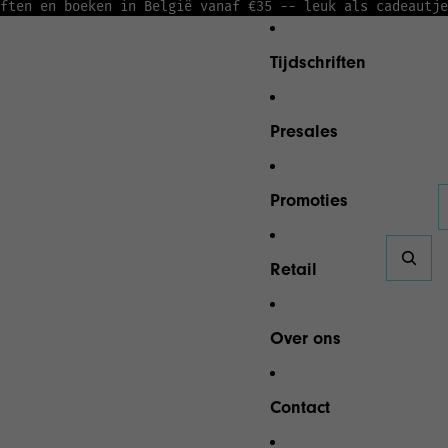
ften en boeken in België vanaf €35 -
- leuk als cadeautje
Tijdschriften
Presales
Promoties
A
Retail
Over ons
Contact