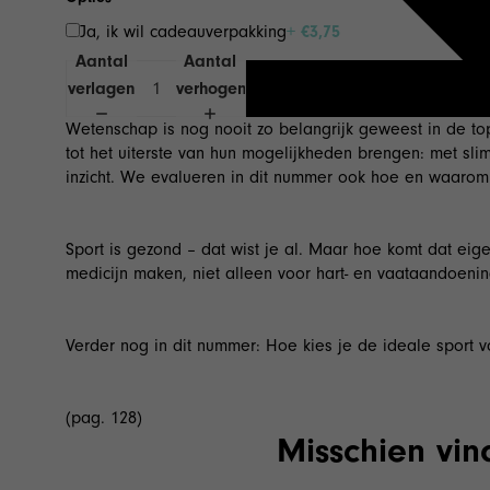
Ja, ik wil cadeauverpakking
+ €3,75
Aantal
Aantal
verlagen
verhogen
Wetenschap is nog nooit zo belangrijk geweest in de to
tot het uiterste van hun mogelijkheden brengen: met sl
inzicht. We evalueren in dit nummer ook hoe en waarom
Sport is gezond – dat wist je al. Maar hoe komt dat eig
medicijn maken, niet alleen voor hart- en vaataandoeni
Verder nog in dit nummer: Hoe kies je de ideale sport 
(pag. 128)
Misschien vind