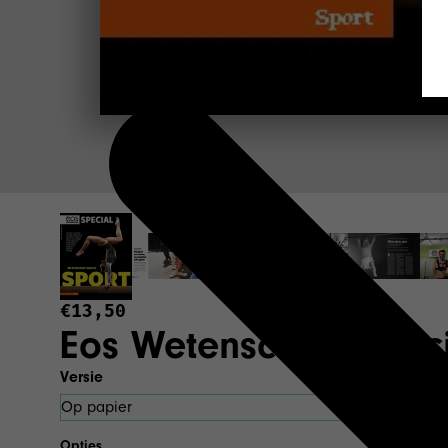
€13,50
Eos Wetenschap Speci
Versie
Opties