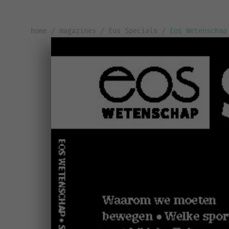
home
/
magazines
/
Eos Specials
/
Eos Wetenschap