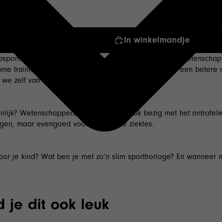
In winkelmandje
psport. Achter elke Olympische atleet staat een team wetenschapp
imme trainingstechnieken of aangepaste voeding, met een betere 
 we zelf van de bank af moeten komen.
enlijk? Wetenschappers zijn nog altijd druk bezig met het ontra
ngen, maar evengoed voor psychische ziektes.
voor je kind? Wat ben je met zo’n slim sporthorloge? En wannee
 je dit ook leuk