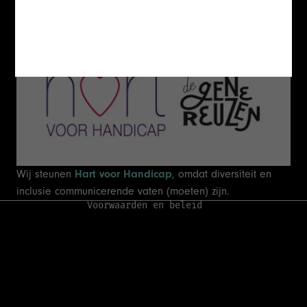
Terugbetalingsbeleid
Privacybeleid
Algemene voorwaarden
Verzendbeleid
Wij steunen
Hart voor Handicap
, omdat diversiteit en
Wettelijke kennisgeving
inclusie communicerende vaten (moeten) zijn.
Voorwaarden en beleid