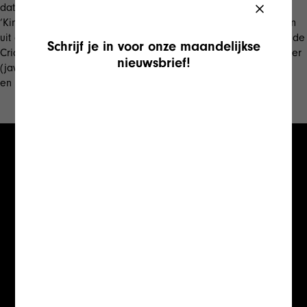
dat resulteert in 148 geweldige pagina’s. Interviews met Sean
‘King’ Kelly, Beppe Saronni en Quinn Simmons (zo weggelopen
uit de eighties), een bezoek aan de geboorstestreek van Claude
Schrijf je in voor onze maandelijkse
Criquielion, een zoektocht naar de uitvinder van de Bicky Burger
nieuwsbrief!
(jawel!), een terugblik op de BRT-jaren van Mark Uytterhoeven
en zo veel meer.
Misschien vind je dit ook leuk
Jouw magazine
in onze winkel?
Contacteer ons