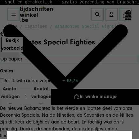
- snel en gemakkelijk -
- gratis verzending van tijdschri
Totaal
aantal
artikelen in
winkelwagen:
0
home
/
magazines
/
Bahamontes Special Eighties
€15,00
Bahamontes Special Eighties
Bekijk
voorbeeld
Versie
Opties
Ja, ik wil cadeauverpakking
+ €3,75
Aantal
Aantal
verlagen
verhogen
In winkelmandje
De nieuwe Bahamontes is het vierde en laatste deel van onze
Decennia Specials. Na de Nineties, de Seventies en de Nillies
zijn dit keer de Eighties aan de beurt. En tachtig was en is
prachtig. Dankzij de haarbanden, de nektapijtjes en de
fluokleuren, maar ook de koers kende tien prachtige jaren, en