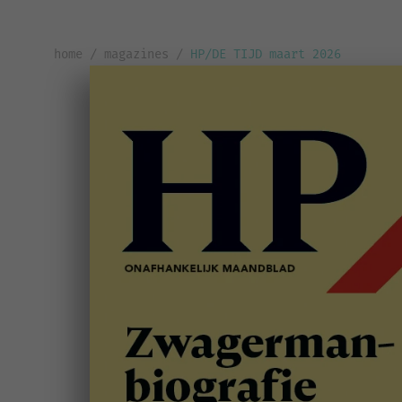
home
/
magazines
/
HP/DE TIJD maart 2026