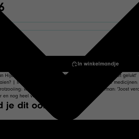
6
In winkelmandje
n Hijum: 'Het vertrouwen van de burger herstellen is niet gelukt
ien? | Iran: keert de sjah dit jaar terug? | Dodelijke medicijne
otzooiing: weer een prul gekocht | Joost Zwagerman: 'Joost verdi
er en nog heel veel meer!
 je dit ook leuk