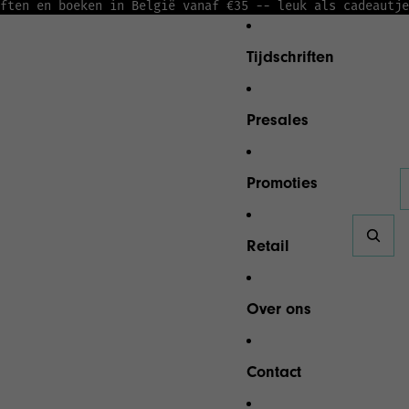
ften en boeken in België vanaf €35 -
- leuk als cadeautje
Tijdschriften
Presales
Promoties
A
Retail
Over ons
Contact