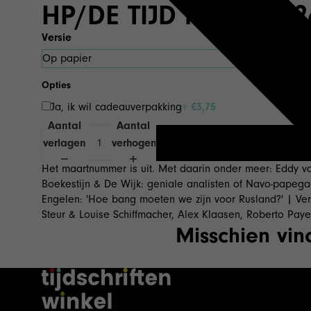
HP/DE TIJD maart 202
Versie
Opties
Ja, ik wil cadeauverpakking
+ €3,75
Aantal
Aantal
verlagen
verhogen
Het maartnummer is uit. Met daarin onder meer: Eddy va
Boekestijn & De Wijk: geniale analisten of Navo-papegaa
Engelen: 'Hoe bang moeten we zijn voor Rusland?' | Verr
Steur & Louise Schiffmacher, Alex Klaasen, Roberto Pay
Misschien vind