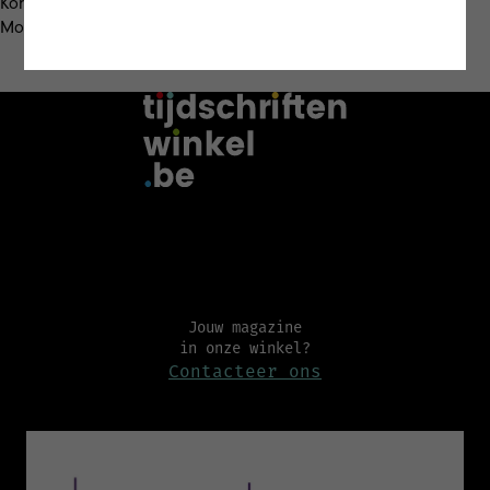
Kortom: aan inspiratie geen gebrek in dit nieuwe nummer van
Motoren & Toerisme, dat vanaf 14 november in de winkel ligt.
Misschien vind je dit ook leuk
Jouw magazine
in onze winkel?
Contacteer ons