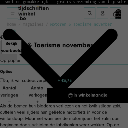
- snel en gemakkelijk -
- gratis verzending van tijdschri
Totaal
aantal
artikelen in
winkelwagen:
0
home
/
magazines
/
Motoren & Toerisme november
2024
€12,50
Motoren & Toerisme november 2024
Bekijk
voorbeeld
Versie
Opties
Ja, ik wil cadeauverpakking
+ €3,75
Aantal
Aantal
verlagen
verhogen
In winkelmandje
Als de bomen hun bladeren verliezen en het kwik stilaan zakt,
duffelen veel rijders hun geliefde motorfiets in voor de
winterslaap. Maar net wanneer de motorrijders het kalm aan
beginnen doen, schieten de fabrikanten weer wakker. Op de