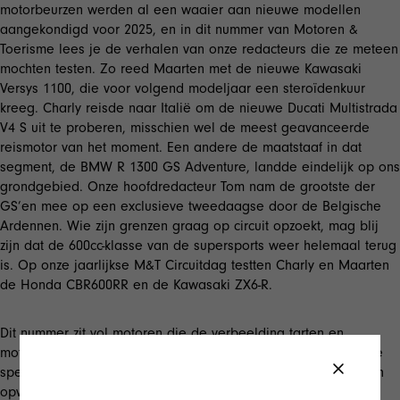
motorbeurzen werden al een waaier aan nieuwe modellen
aangekondigd voor 2025, en in dit nummer van Motoren &
Toerisme lees je de verhalen van onze redacteurs die ze meteen
mochten testen. Zo reed Maarten met de nieuwe Kawasaki
Versys 1100, die voor volgend modeljaar een steroïdenkuur
kreeg. Charly reisde naar Italië om de nieuwe Ducati Multistrada
V4 S uit te proberen, misschien wel de meest geavanceerde
reismotor van het moment. Een andere de maatstaaf in dat
segment, de BMW R 1300 GS Adventure, landde eindelijk op ons
grondgebied. Onze hoofdredacteur Tom nam de grootste der
GS’en mee op een exclusieve tweedaagse door de Belgische
Ardennen. Wie zijn grenzen graag op circuit opzoekt, mag blij
zijn dat de 600cc-klasse van de supersports weer helemaal terug
is. Op onze jaarlijkse M&T Circuitdag testten Charly en Maarten
de Honda CBR600RR en de Kawasaki ZX6-R.
Dit nummer zit vol motoren die de verbeelding tarten en
motorrijden veiliger en makkelijker maken.Een technologie die
specifiek daarvoor ontwikkeld werd, en bij alle fabrikanten zijn
opwachting lijkt te maken, is de automatische versnellingsbak.