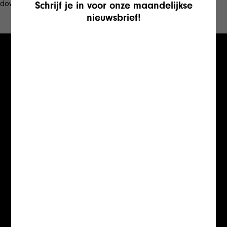
downloaden
Schrijf je in voor onze maandelijkse
Misschien vind je dit ook leuk
nieuwsbrief!
Jouw magazine
in onze winkel?
Contacteer ons